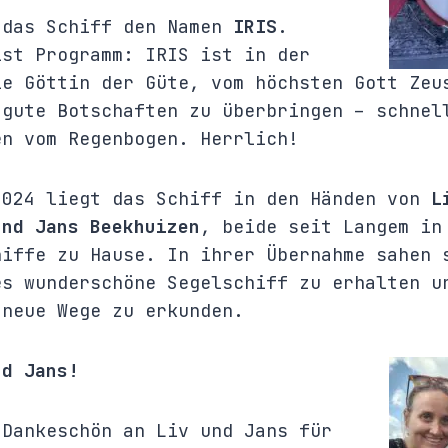
 das Schiff den Namen
IRIS
.
ist Programm: IRIS ist in der
ie Göttin der Güte, vom höchsten Gott Zeu
 gute Botschaften zu überbringen – schnel
en vom Regenbogen. Herrlich!
2024 liegt das Schiff in den Händen von
L
und Jans Beekhuizen
, beide seit Langem in
hiffe zu Hause. In ihrer Übernahme sahen 
es wunderschöne Segelschiff zu erhalten u
 neue Wege zu erkunden.
nd Jans!
 Dankeschön an Liv und Jans für