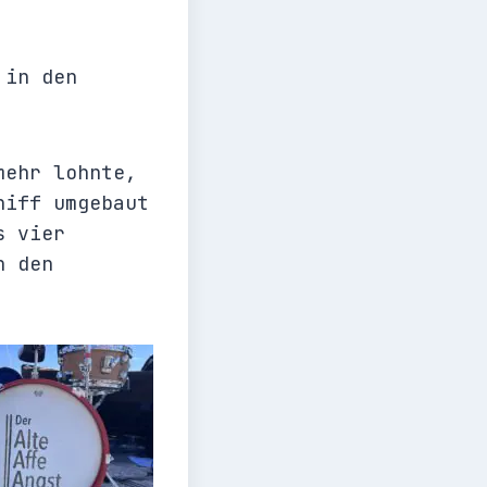
 in den
mehr lohnte,
hiff umgebaut
s vier
n den