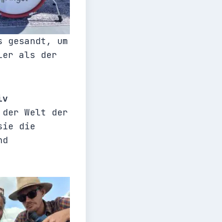
s gesandt, um
ler als der
iv
 der Welt der
sie die
nd