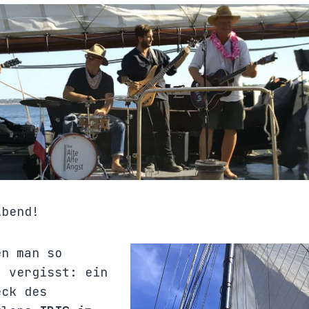
Abend!
en man so
t vergisst: ein
eck des