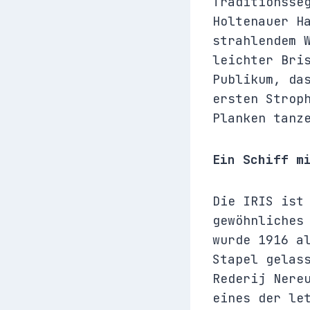
Traditionsse
Holtenauer H
strahlendem 
leichter Bri
Publikum, da
ersten Strop
Planken tanz
Ein Schiff m
Die IRIS ist
gewöhnliches
wurde 1916 
Stapel gelas
Rederij Nere
eines der le