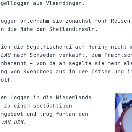
egellogger aus Vlaardingen.
Logger unternahm sie zunächst fünf Reisen
in die Nähe der Shetlandinseln.
sich die Segelfischerei auf Hering nicht 
LLAS
nach Schweden verkauft, zum Frachtsc
mbenannt – von da an segelte sie mehr al
ang von Svendborg aus in der Ostsee und i
Golf.
der Logger in die Niederlande
e zu einem seetüchtigen
umgebaut und trug fortan den
 VAN URK
.