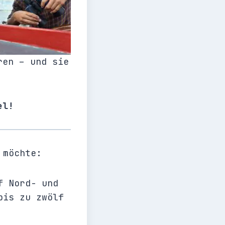
ren – und sie
el!
 möchte:
f Nord- und
bis zu zwölf