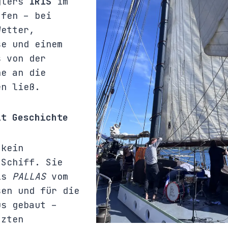
glers
IRIS
im
afen – bei
Wetter,
se und einem
s von der
he an die
en ließ.
it Geschichte
 kein
 Schiff. Sie
als
PALLAS
vom
sen und für die
us gebaut –
tzten