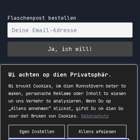
Flaschenpost bestellen
Wi achten op dien Privatsphär.
Wi bruukt Cookies, üm dien Runnstövern beter to
maken, personsche Reklame oder Inholt to wiesen
un uns Verkehr to analysieren. Wenn Du op
„Allens annehmen“ klickst, gifst Du ok dien Go
voor dat Bruken vun Cookies.
Datenschutz
© 2026 Der Alte Affe Angst | Band | Kiel | Schleswig-
Egen Instellen
Allens afwiesen
Holstein | Deutschland | Europa | Erde | Sonnensystem |