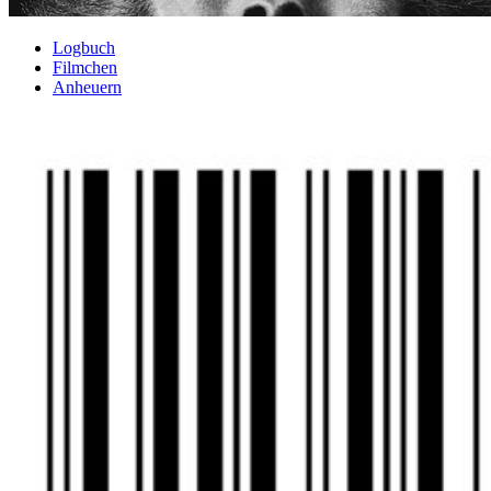
Logbuch
Filmchen
Anheuern