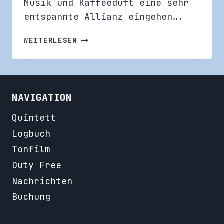
Musik und Kaffeeduft eine sehr
entspannte Allianz eingehen….
WIEDERSEHEN
WEITERLESEN
DER
WÖLFE
VON
KALIFORNIEN
NAVIGATION
Quintett
Logbuch
Tonfilm
Duty Free
Nachrichten
Buchung